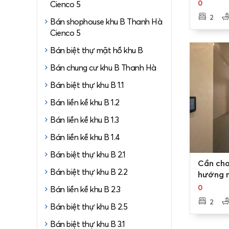
sở pháp lý
Thanh H
0
Cienco 5
2
Bán shophouse khu B Thanh Hà
Cienco 5
Bán biệt thự mặt hồ khu B
Bán chung cư khu B Thanh Hà
Bán biệt thự khu B 1.1
Bán liền kề khu B 1.2
Bán liền kề khu B 1.3
Bán liền kề khu B 1.4
Bán biệt thự khu B 2.1
0
Cần cho
Bán biệt thự khu B 2.2
hướng n
Cienco 
0
Bán liền kề khu B 2.3
2
Bán biệt thự khu B 2.5
Bán biệt thự khu B 3.1