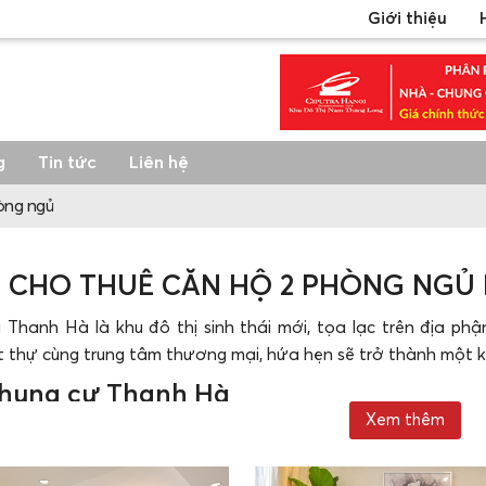
Giới thiệu
g
Tin tức
Liên hệ
òng ngủ
CHO THUÊ CĂN HỘ 2 PHÒNG NGỦ 
ị Thanh Hà là khu đô thị sinh thái mới, tọa lạc trên địa p
t thự cùng trung tâm thương mại, hứa hẹn sẽ trở thành một 
 chung cư Thanh Hà
Xem thêm
 lạc tại vị trí vàng đắc địa, ngay nút giao của đường Lê Tr
h của quận Hà Đông, gần kề khu đô thị Kiến Hưng, ga Hà Đô