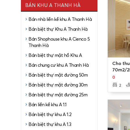
BÁN KHU A THANH HÀ
Bán nhà liền kề khu A Thanh Hà
Bán biệt thự Khu A Thanh Hà
Bán Shophouse khu A Cienco 5
Thanh Hà
Bán biệt thự mặt hồ Khu A
0
Cho thu
Bán chung cư khu A Thanh Hà
70m2/2P
Bán biệt thự mặt đường 50m
Tây Nam
0
Thanh H
Bán biệt thự mặt đường 30m
2
Bán biệt thự mặt đường 25m
Từ dự án 
đường quố
Bán liền kề khu A 1.1
chuyển tới
Bán biệt thự khu A 1.2
Các tuyến
Bán biệt thự khu A 1.3
được thời