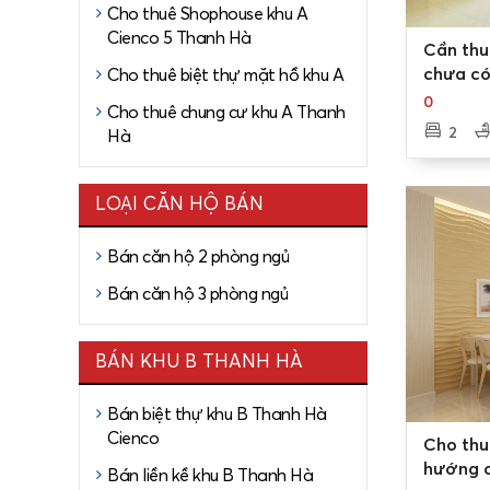
Cho thuê Shophouse khu A
khi sinh 
Cienco 5 Thanh Hà
0
hoạt động
Cần thu
chưa có
Cho thuê biệt thự mặt hồ khu A
Các nhu cầ
70m2 ch
0
thương mại
Cho thuê chung cư khu A Thanh
Cienco 
2
Hà
thống nhà 
LÝ DO
LOẠI CĂN HỘ BÁN
Hệ thống
Quý khách 
Bán căn hộ 2 phòng ngủ
viên cây x
Bán căn hộ 3 phòng ngủ
Giao thô
Quý khách
BÁN KHU B THANH HÀ
dự án được
Bán biệt thự khu B Thanh Hà
Chủ đầu t
0
Cienco
Cho thu
Chủ đầu t
hướng c
Bán liền kề khu B Thanh Hà