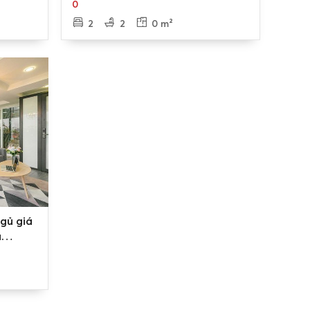
àm điểm dừng chân để an cư lạc nghiệp.
0
2
2
0 m²
gủ giá
à