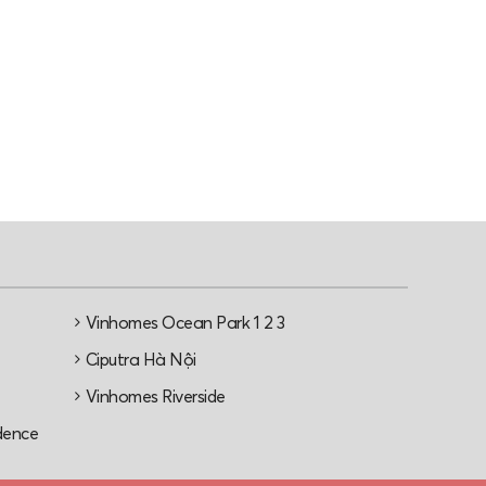
Vinhomes Ocean Park 1 2 3
e
Ciputra Hà Nội
Vinhomes Riverside
dence