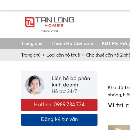
Trang chủ
Thanh Hà Cienco 5
KĐT Mỹ Hưn
Trang chủ
Loại căn hộ thuê
Cho thuê căn hộ 2 ph
Liên hệ bộ phận
kinh doanh
Khu đô th
Hỗ trợ 24/7
phòng, biệ
Hotline: 0989.734.734
Vị trí
Dự án tòa
Đăng ký tư vấn
hành chín