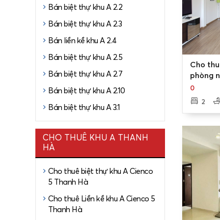
Bán biệt thự khu A 2.2
các giờ ca
Bán biệt thự khu A 2.3
Mặt bằ
Bán liền kề khu A 2.4
Các căn h
Bán biệt thự khu A 2.5
65 – 77m2
0
Cho thu
nhau, tạo 
Bán biệt thự khu A 2.7
phòng n
thất - 
Với thiết 
0
Bán biệt thự khu A 2.10
khu A T
mà vẫn đả
2
Bán biệt thự khu A 3.1
cường ánh
cho không 
CHO THUÊ KHU A THANH
Không g
HÀ
Khi đến s
Cho thuê biệt thự khu A Cienco
thấp, chư
5 Thanh Hà
còn là hệ 
ngoài trời.
Cho thuê Liền kề khu A Cienco 5
Thanh Hà
Hệ thống 