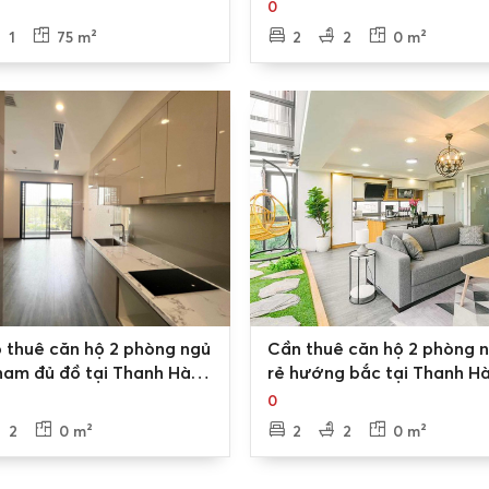
 đầy đủ sẽ giúp quý khách hàng yên tâm khi lựa chọn dự án l
à Cienco 5
0
1
75 m²
2
2
0 m²
0
 thuê căn hộ 2 phòng ngủ
Cần thuê căn hộ 2 phòng n
am đủ đồ tại Thanh Hà
rẻ hướng bắc tại Thanh H
5
Cienco 5
0
2
0 m²
2
2
0 m²