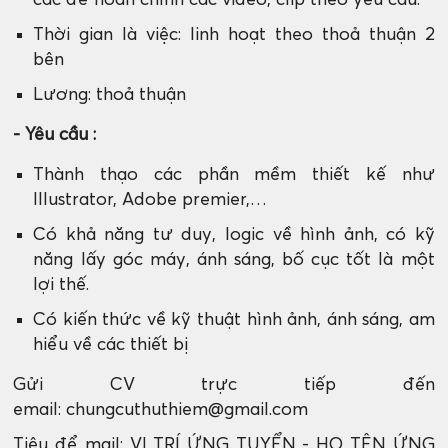
các để hoàn chỉnh các video, clip theo yêu cầu.
Thời gian là việc: linh hoạt theo thoả thuận 2
bên
Lương: thoả thuận
- Yêu cầu :
Thành thạo các phần mềm thiết kế như
Illustrator, Adobe premier,…
Có khả năng tư duy, logic về hình ảnh, có kỹ
năng lấy góc máy, ánh sáng, bố cục tốt là một
lợi thế.
Có kiến thức về kỹ thuật hình ảnh, ánh sáng, am
hiểu về các thiết bị
Gửi CV trực tiếp đến
email: chungcuthuthiem@gmail.com
Tiêu để mail: VỊ TRÍ ỨNG TUYỂN - HỌ TÊN ỨNG