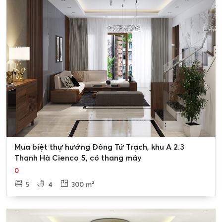
tầng, mật độ xây dựng là 76% của lô đất
➡️ Block A2.3-LK7 gồm có 46 Lô liền Kề có loại diện tích
100m2, và ô góc có diện tích 102m2, chiều cao tối đa là 4
tầng, mật độ xây dựng là 76% của lô đất
➡️ Block A2.3-LK8 gồm có 29 Lô liền Kề có loại diện tích
100m2, và ô góc có diện tích 102m2, chiều cao tối đa là 4
tầng, mật độ xây dựng là 78% của lô đất
Để biết thông tin chi tiết về giá bán cũng như tiến trình
mua
bán biệt thự khu A2.3 Cienco 5 Thanh Hà
quý khách
vui lòng liên hệ Tân Long Land chúng tôi qua những
0
Mua biệt thự hướng Đông Tứ Trạch, khu A 2.3
phương thức sau:
Thanh Hà Cienco 5, có thang máy
* Hotline:
0989.734.734
0
* Địa chỉ: 39B Xuân Diệu, Tây Hồ, Hà Nội
5
4
300 m²