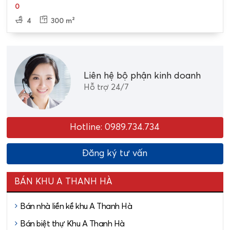
0
4
300 m²
Liên hệ bộ phận kinh doanh
Hỗ trợ 24/7
Hotline: 0989.734.734
Đăng ký tư vấn
BÁN KHU A THANH HÀ
Bán nhà liền kề khu A Thanh Hà
Bán biệt thự Khu A Thanh Hà