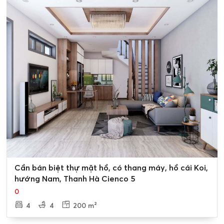
0
Cần bán biệt thự mặt hồ, có thang máy, hồ cái Koi,
hướng Nam, Thanh Hà Cienco 5
0
4
4
200 m²