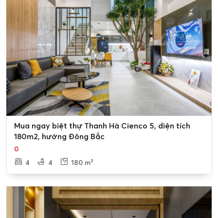
Bán biệt thự khu A2.3 Thanh Hà Cienco 5ngồm có 12
Block phân chia thành các Lô liền Kề, biệt thự tổng số ô
có diện tích từ 75m2, 100m2 và 102m2 với giá bán nhà
liền kề , biệt thự Thanh Hà từ 2,0 tỷ đến 9 tỷ chi tiết như
sau:
>> Xem thêm: Khu A Thanh Hà Cienco 5 - Cập nhật mới
nhất
0
Mua ngay biệt thự Thanh Hà Cienco 5, diện tích
180m2, hướng Đông Bắc
0
4
4
180 m²