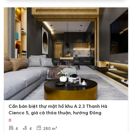
0
Cần bán biệt thự mặt hồ khu A 2.3 Thanh Hà
Cienco 5, giá cả thỏa thuận, hướng Đông
0
4
4
280 m²