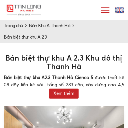
Trang chủ
Bán Khu A Thanh Hà
Bán biệt thự khu A 2.3
Bán biệt thự khu A 2.3 Khu đô thị
Thanh Hà
Bán biệt thự khu A2.3 Thanh Hà Cienco 5
được thiết kế
08 dãy liền kề với tổng số 283 căn, xây dựng cao 4,5
tầng. Trong đó biệt thự với diện tích 100m2 là phổ biến
Xem thêm
nhất.
Bán biệt thự khu A2.3 Thanh Hà
Cienco 5 - Chi tiết thông tin