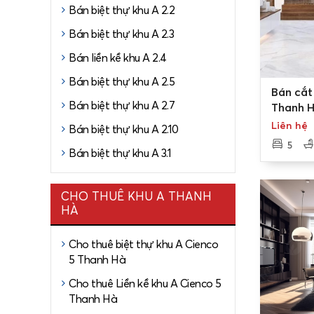
Bán biệt thự khu A 2.2
Bán biệt thự khu A 2.3
Bán liền kề khu A 2.4
Bán biệt thự khu A 2.5
0
Bán cắt 
Bán biệt thự khu A 2.7
Thanh H
DT 250m
Liên hệ
Bán biệt thự khu A 2.10
5
Bán biệt thự khu A 3.1
Lô biệt t
CHO THUÊ KHU A THANH
50%
HÀ
Lô biệt t
Cho thuê biệt thự khu A Cienco
50%
5 Thanh Hà
Các Lô biệ
Cho thuê Liền kề khu A Cienco 5
giáp với t
Thanh Hà