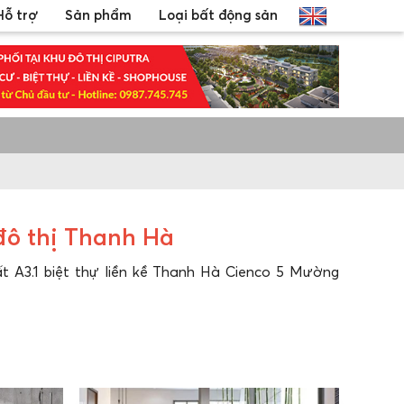
Hỗ trợ
Sản phẩm
Loại bất động sản
 đô thị Thanh Hà
đất A3.1 biệt thự liền kề Thanh Hà Cienco 5 Mường
ô là 47 diện tích từ 200m2, 300m2, 350m2 tổng giá