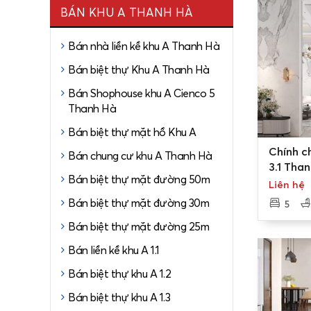
bán từ 6 tỷ
BÁN KHU A THANH HÀ
Bán biệt t
Bán nhà liền kề khu A Thanh Hà
Lô biệt t
Bán biệt thự Khu A Thanh Hà
50%
Bán Shophouse khu A Cienco 5
Các Lô biệ
Thanh Hà
giáp với t
Bán biệt thự mặt hồ Khu A
Lô biệt t
0
Chính c
Bán chung cư khu A Thanh Hà
50%
3.1 Tha
Bán biệt thự mặt đường 50m
Các Lô biệ
Tây tứ 
Liên hệ
giáp với t
Bán biệt thự mặt đường 30m
5
Bán biệt thự mặt đường 25m
Bán liền kề khu A 1.1
Bán biệt thự khu A 1.2
Bán biệt thự khu A 1.3