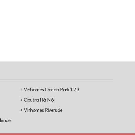
Vinhomes Ocean Park 1 2 3
e
Ciputra Hà Nội
Vinhomes Riverside
dence