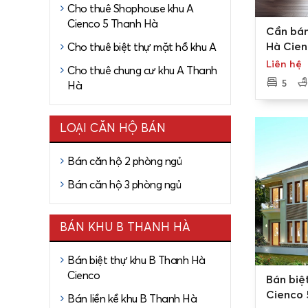
Các Lô biệ
Cho thuê Shophouse khu A
giáp với t
Cienco 5 Thanh Hà
0
Cần bán
Lô biệt t
Hà Cien
Cho thuê biệt thự mặt hồ khu A
50%
200m2, 
Liên hệ
Cho thuê chung cư khu A Thanh
Lô biệt t
5
Hà
50%
Các Lô biệ
LOẠI CĂN HỘ BÁN
giáp với t
Bán căn hộ 2 phòng ngủ
Các Lô biệ
giáp với t
Bán căn hộ 3 phòng ngủ
Lô biệt t
50%
BÁN KHU B THANH HÀ
Lô biệt t
Bán biệt thự khu B Thanh Hà
50%
0
Cienco
Bán biệ
Các Lô biệ
Cienco 
Bán liền kề khu B Thanh Hà
giáp với t