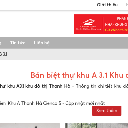
Giới thiệu
g
Tin tức
Liên hệ
 3.1
Bán biệt thự khu A 3.1 Khu
thự khu A3.1 khu đô thị Thanh Hà
- Thông tin chi tiết khu 
hêm:
Khu A Thanh Hà Cienco 5 - Cập nhật mới nhất
Xem thêm
ệt thự khu A 3.1 Khu đô thị Thanh Hà
1 gồm có 01 Block phân chia thành các Lô biệt thự tổng số 