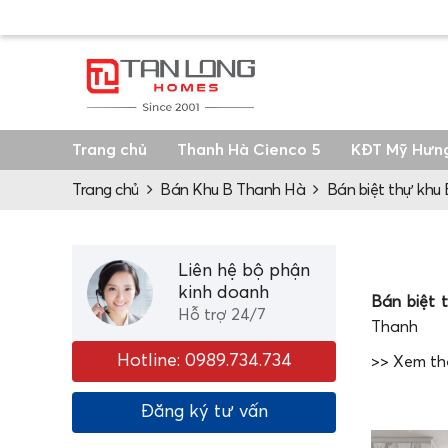
Trang chủ
Thanh Hà Cienco 5
KĐT Mỹ Hưn
Trang chủ
Bán Khu B Thanh Hà
Bán biệt thự khu B
Liên hệ bộ phận
kinh doanh
Bán biệt 
Hỗ trợ 24/7
Thanh
Hotline: 0989.734.734
>> Xem t
Bán bi
Đăng ký tư vấn
Block A3.