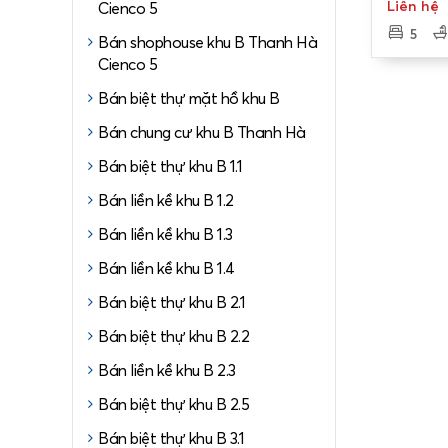
200m2, 
Liên hệ
Cienco 5
Để biết th
5
Bán shophouse khu B Thanh Hà
hệ Tân Lo
Cienco 5
* Hotline:
Bán biệt thự mặt hồ khu B
* Địa chỉ:
Bán chung cư khu B Thanh Hà
Bán biệt thự khu B 1.1
Liền kề
Bán liền kề khu B 1.2
Bán biệ
Bán liền kề khu B 1.3
Bán liền kề khu B 1.4
Bán biệt thự khu B 2.1
Bán biệt thự khu B 2.2
Bán liền kề khu B 2.3
Bán biệt thự khu B 2.5
Bán biệt thự khu B 3.1