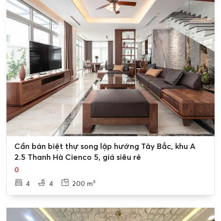
thị Thanh Hà Cienco 5 ( Ký hiệu Block
A2.5 ✧ BT02 )
Block A2.5 Biệt Thự 02 khu đô thị thanh hà Cienco 5 ( ký
hiệu A2.5-BT02) gồm có 38 ô diện tích chủ yếu là 240m2
Lô Biệt thự 01 là ô góc diện tích 326m2 giáp với tuyến
đường 17m và 20,5m có tầng cao là 3 tầng có mật độ
xây dựng 50%
Các Lô Biệt thự tại Block A2.5 khu đô thị thanh hà
Cienco 5 từ ô 2 đến ô 18 diện tích 240m2 có Hướng Cửa
chính là Tây Bắc giáp với tuyến đường 17m có tầng cao
0
Cần bán biệt thự song lập hướng Tây Bắc, khu A
là 3 tầng có mật độ xây dựng 50%
2.5 Thanh Hà Cienco 5, giá siêu rẻ
Lô Biệt thự 19 là ô góc diện tích 326m2 giáp với tuyến
0
đường 14m và 17m có tầng cao là 3 tầng có mật độ xây
4
4
200 m²
dựng 50%
Lô Biệt thự 20 là ô góc diện tích 326m2 giáp với tuyến
đường 14m và 14m có tầng cao là 3 tầng có mật độ xây