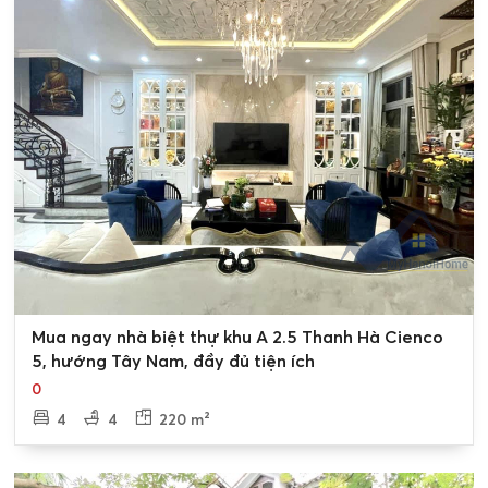
dựng 50%
Các ô liền kề từ ô 21 đến ô 37 diện tích 240m2 có Hướng
cửa chính là Đông Nam giáp với tuyến đường 14m có
tầng cao là 3 tầng có mật độ xây dựng 50%
Lô Biệt thự 38 là ô góc diện tích 326m2 giáp với tuyến
đường 14m và 20,5m có tầng cao là 3 tầng có mật độ
xây dựng 50%
3. Chi tiết Block A2.5 Biệt Thự 03 Khu đô thị Thanh Hà
Cienco 5 ( Ký hiệu Block A2.5 ✧ BT03 )
Block A2.5 Biệt Thự 03 khu đô thị thanh hà Cienco 5 ( ký
0
Mua ngay nhà biệt thự khu A 2.5 Thanh Hà Cienco
hiệu A2.5-BT03) gồm có 38 ô diện tích chủ yếu là 240m2
5, hướng Tây Nam, đầy đủ tiện ích
Lô Biệt thự 01 là ô góc diện tích 326m2 giáp với tuyến
0
đường 14m và 20,5m có tầng cao là 3 tầng có mật độ
4
4
220 m²
xây dựng 50%
Các Lô Biệt thự tại Block A2.5 khu đô thị thanh hà