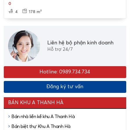
0
4
178 m²
Liên hệ bộ phận kinh doanh
Hỗ trợ 24/7
Hotline: 0989.734.734
Đăng ký tư vấn
BÁN KHU A THANH HÀ
Bán nhà liền kề khu A Thanh Hà
Bán biệt thự Khu A Thanh Hà