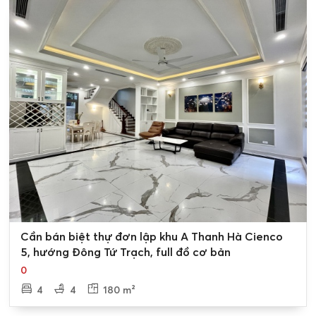
mua
bán biệt thự khu A2.5 Cienco 5 Thanh Hà
quý khách
vui lòng liên hệ Tân Long Land chúng tôi qua những
phương thức sau:
* Website: nhadatthanhha.net
* Hotline:
0989.734.734
* Địa chỉ: 39B Xuân Diệu, Tây Hồ, Hà Nội
0
Cần bán biệt thự đơn lập khu A Thanh Hà Cienco
5, hướng Đông Tứ Trạch, full đồ cơ bản
0
4
4
180 m²