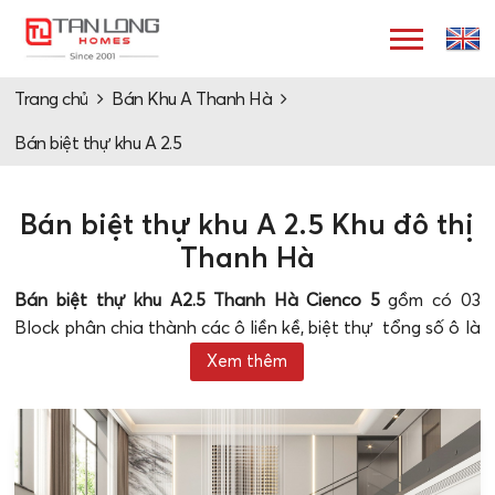
Trang chủ
Bán Khu A Thanh Hà
Bán biệt thự khu A 2.5
Bán biệt thự khu A 2.5 Khu đô thị
Thanh Hà
Bán biệt thự khu A2.5 Thanh Hà Cienco 5
gồm có 03
Block phân chia thành các ô liền kề, biệt thự tổng số ô là
97 diện tích từ 240m2, 250m2 đến 330m2 tổng giá bán từ
Xem thêm
4,8 tỷ đến 9 tỷ chi tiết như sau:
>> Xem thêm: Khu A Thanh Hà Cienco 5 - Cập nhật mới
nhất
Bán biệt thự khu A 2.5 Khu đô thị