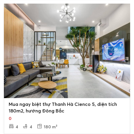
0
Mua ngay biệt thự Thanh Hà Cienco 5, diện tích
180m2, hướng Đông Bắc
0
4
4
180 m²