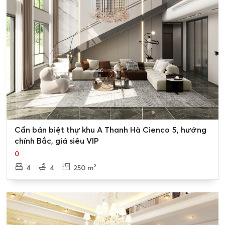
Thanh Hà Cienco 5
0
Cần bán biệt thự khu A Thanh Hà Cienco 5, hướng
chính Bắc, giá siêu VIP
0
4
4
250 m²
✧ Block A2.5-BT1 gồm có 21 Lô Biệt thự có diện tích là
250m2, có chiều cao 3 tầng, có mật độ xây dựng 50%
tổng diện tích ô đất đó.