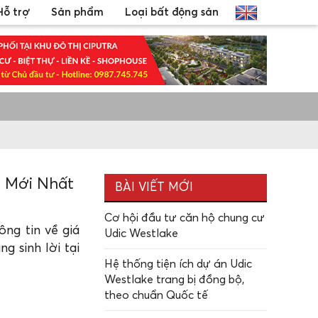
Hỗ trợ
Sản phẩm
Loại bất động sản
t Mới Nhất
BÀI VIẾT MỚI
Cơ hội đầu tư căn hộ chung cư
ông tin về giá
Udic Westlake
g sinh lời tại
Hệ thống tiện ích dự án Udic
Westlake trang bị đồng bộ,
theo chuẩn Quốc tế