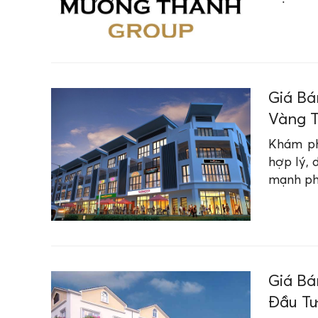
Giá Bá
Vàng T
Khám ph
hợp lý, 
mạnh ph
Giá Bá
Đầu Tư