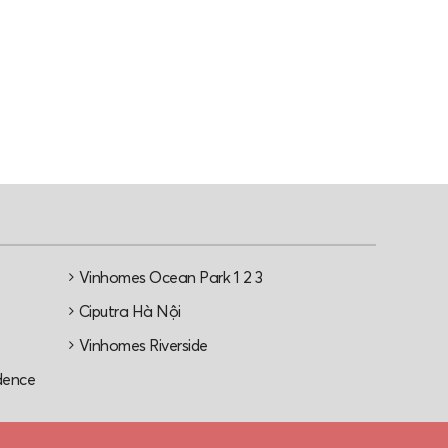
Vinhomes Ocean Park 1 2 3
e
Ciputra Hà Nội
Vinhomes Riverside
dence