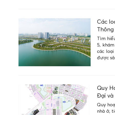
Các lo
Thông t
Tìm hiểu
5, khám 
các loạ
được sả
Quy Ho
Đại và
Quy hoạ
nhà ở, t