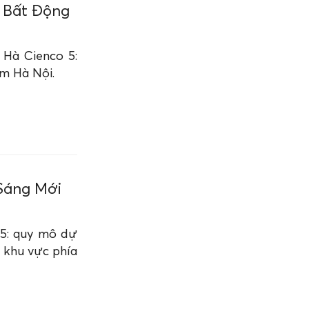
 Bất Động
 Hà Cienco 5:
am Hà Nội.
Sáng Mới
 5: quy mô dự
ại khu vực phía