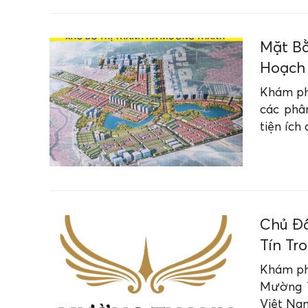
Mặt Bằ
Hoạch 
Khám phá
các phâ
tiện ích
Chủ Đầ
Tín Tr
Khám ph
Mường T
Việt Nam