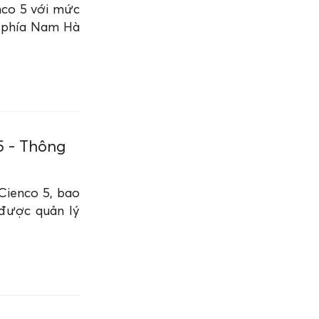
enco 5 với mức
ại phía Nam Hà
5 - Thông
 Cienco 5, bao
 được quản lý