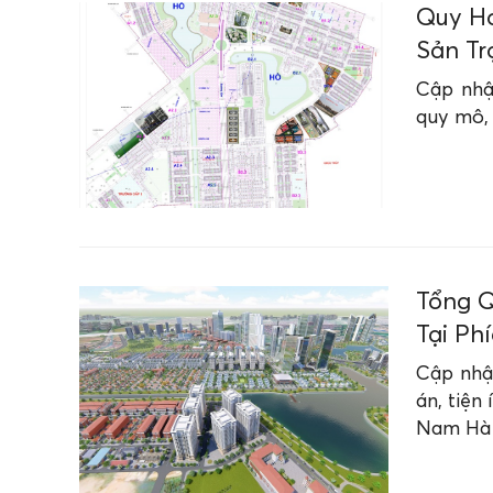
Quy Ho
Sản Tr
Cập nhậ
quy mô, 
Tổng Q
Tại Ph
Cập nhậ
án, tiện
Nam Hà 