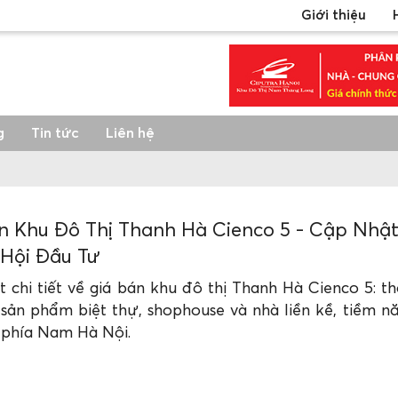
Giới thiệu
g
Tin tức
Liên hệ
n Khu Đô Thị Thanh Hà Cienco 5 - Cập Nhậ
Hội Đầu Tư
 chi tiết về giá bán khu đô thị Thanh Hà Cienco 5: th
sản phẩm biệt thự, shophouse và nhà liền kề, tiềm năn
 phía Nam Hà Nội.