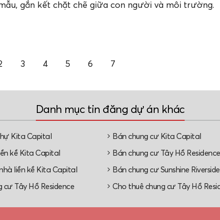
 mẫu, gắn kết chặt chẽ giữa con người và môi trường.
2
3
4
5
6
7
Danh mục tin đăng dự án khác
thự Kita Capital
Bán chung cư Kita Capital
ền kề Kita Capital
Bán chung cư Tây Hồ Residenc
hà liền kề Kita Capital
Bán chung cư Sunshine Riverside
 cư Tây Hồ Residence
Cho thuê chung cư Tây Hồ Resi