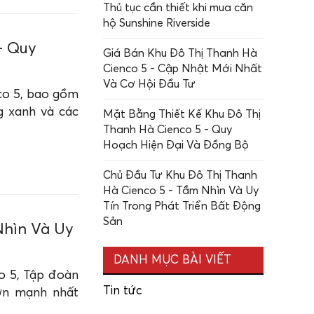
Thủ tục cần thiết khi mua căn
hộ Sunshine Riverside
- Quy
Giá Bán Khu Đô Thị Thanh Hà
Cienco 5 - Cập Nhật Mới Nhất
Và Cơ Hội Đầu Tư
co 5, bao gồm
g xanh và các
Mặt Bằng Thiết Kế Khu Đô Thị
Thanh Hà Cienco 5 - Quy
Hoạch Hiện Đại Và Đồng Bộ
Chủ Đầu Tư Khu Đô Thị Thanh
Hà Cienco 5 - Tầm Nhìn Và Uy
Tín Trong Phát Triển Bất Động
Sản
Nhìn Và Uy
DANH MỤC BÀI VIẾT
o 5, Tập đoàn
Tin tức
ớn mạnh nhất