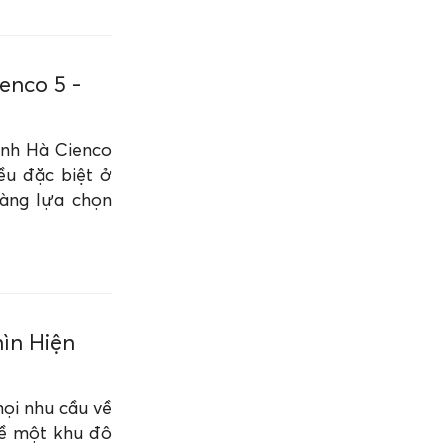
enco 5 -
hanh Hà Cienco
ều đặc biệt ở
hàng lựa chọn
ìn Hiện
ọi nhu cầu về
về một khu đô