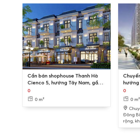
0
0
Cần bán shophouse Thanh Hà
Chuyển
Cienco 5, hướng Tây Nam, gần
hướng 
tòa chung cư
Cienco
0
0
thoán
0 m²
0 m²
Chuy
Đông Bắ
rộng, k