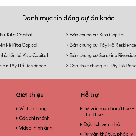
Danh mục tin đăng dự án khác
thự Kita Capital
Bán chung cư Kita Capital
ền kề Kita Capital
Bán chung cư Tây Hồ Residenc
hà liền kề Kita Capital
Bán chung cư Sunshine Riverside
 cư Tây Hồ Residence
Cho thuê chung cư Tây Hồ Resi
Giới thiệu
Hỗ trợ
Về Tân Long
Tư vấn mua bán/thuê -
cho thuê
Các chi nhánh
Đặt lịch xem nhà
Video, hình ảnh
Tư vấn thủ tục, pháp lý