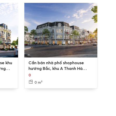
0
se khu
Cần bán nhà phố shophouse
ớng
hướng Bắc, khu A Thanh Hà
Cienco 5 mặt tiền rộng, kinh
0
doanh tốt
0 m²