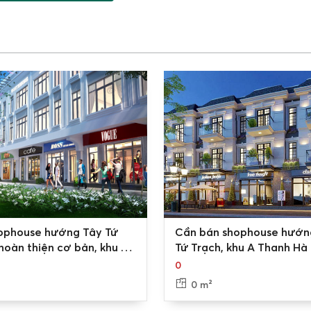
0
ophouse hướng Tây Tứ
Cần bán shophouse hướn
hoàn thiện cơ bản, khu A
Tứ Trạch, khu A Thanh Hà
Hà Cienco 5
5, gần công viên nội khu
0
0 m²