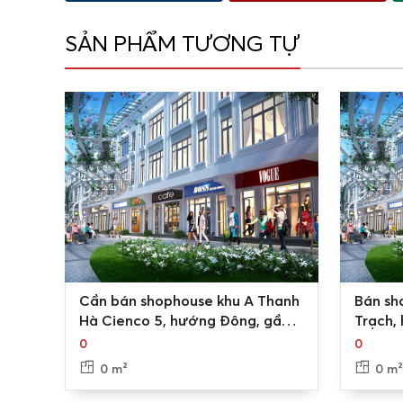
SẢN PHẨM TƯƠNG TỰ
0
0
Cần bán shophouse khu A Thanh
Bán sh
Hà Cienco 5, hướng Đông, gần
Trạch, 
tòa chung cư
Thanh 
0
0
0 m²
0 m²