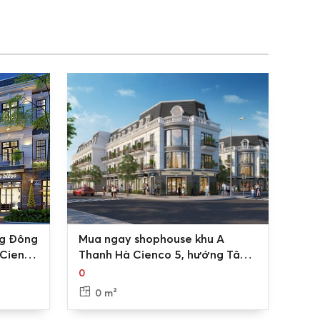
0
g Đông
Mua ngay shophouse khu A
 Cienco
Thanh Hà Cienco 5, hướng Tây
Bắc, kinh doanh thuận lợi
0
0 m²