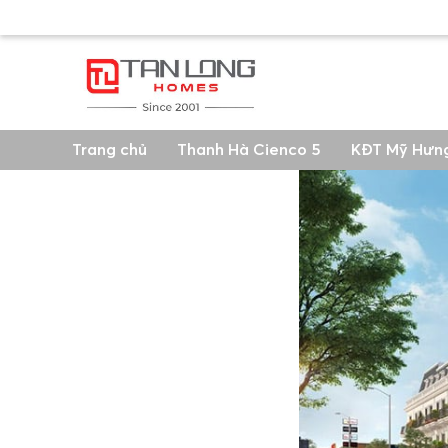
Trang chủ
Thanh Hà Cienco 5
KĐT Mỹ Hưn