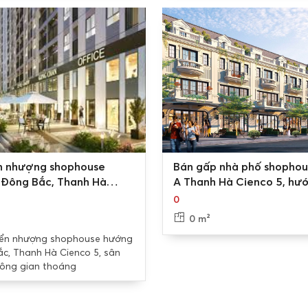
0
 nhượng shophouse
Bán gấp nhà phố shophou
Đông Bắc, Thanh Hà
A Thanh Hà Cienco 5, hư
 5, sân rộng, không gian
Đông Nam, full đồ
0
g
0 m²
ển nhượng shophouse hướng
c, Thanh Hà Cienco 5, sân
hông gian thoáng