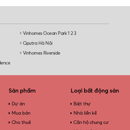
Vinhomes Ocean Park 1 2 3
e
Ciputra Hà Nội
Vinhomes Riverside
dence
Sản phẩm
Loại bất động sản
Dự án
Biệt thự
Mua bán
Nhà liền kề
Cho thuê
Căn hộ chung cư