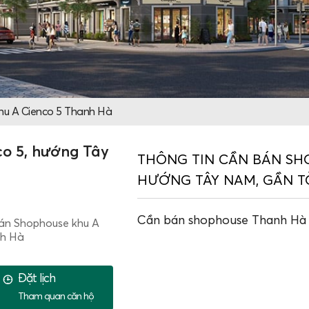
hu A Cienco 5 Thanh Hà
o 5, hướng Tây
THÔNG TIN CẦN BÁN SH
HƯỚNG TÂY NAM, GẦN 
Cần bán shophouse Thanh Hà 
án Shophouse khu A
nh Hà
Đặt lịch
Tham quan căn hộ