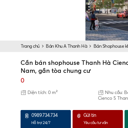
Trang chủ
Bán Khu A Thanh Hà
Bán Shophouse k
Cần bán shophouse Thanh Hà Cienc
Nam, gần tòa chung cư
0
Diện tích: 0 m²
Nhu cầu: B
Cienco 5 Tha
0989.734.734
Gửi tin
Hỗ trợ 24/7
Yêu cầu tư vấn